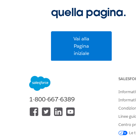
quella pagina.
Vai alla
Pagina
iniziale
SALESFO
Informativ
1-800-667-6389
Informati
Condizioni
Linee gui
Centro pr
Le t