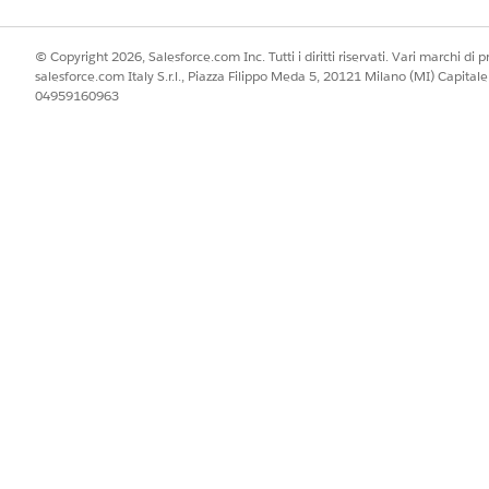
© Copyright 2026, Salesforce.com Inc. Tutti i diritti riservati. Vari marchi di pro
salesforce.com Italy S.r.l., Piazza Filippo Meda 5, 20121 Milano (MI) Capit
04959160963