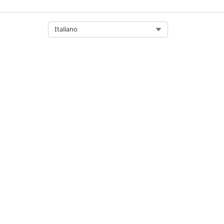
Select Org
Italiano