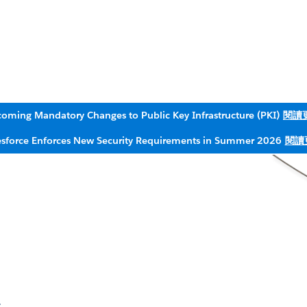
oming Mandatory Changes to Public Key Infrastructure (PKI)
閱讀
esforce Enforces New Security Requirements in Summer 2026
閱讀
，