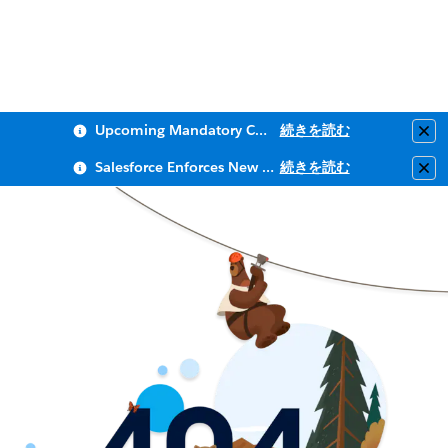
Upcoming Mandatory Changes to Public Key Infrastructure (PKI)
続きを読む
Clo
Salesforce Enforces New Security Requirements in Summer 2026
続きを読む
Clo