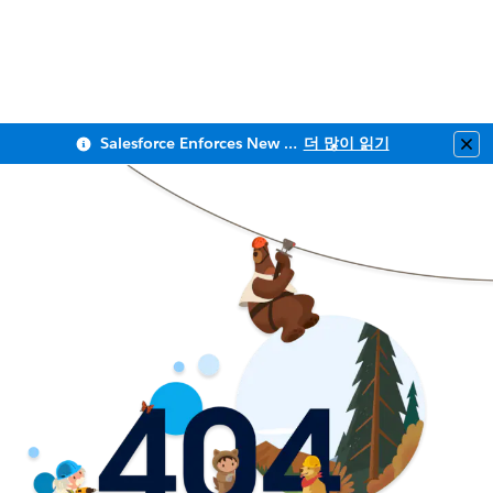
Salesforce Enforces New Security Requirements in Summer 2026
더 많이 읽기
Clo