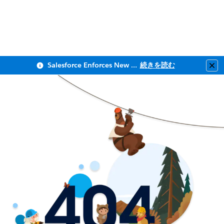
Salesforce Enforces New Security Requirements in Summer 2026
続きを読む
Clo