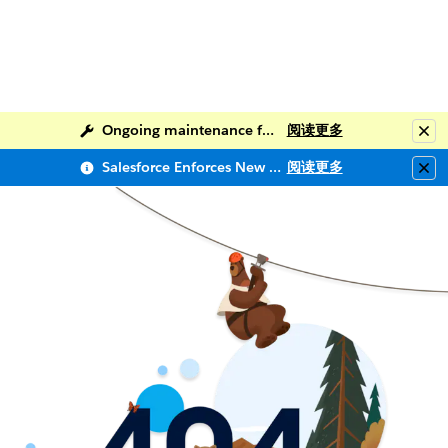
Ongoing maintenance for Salesforce Help
阅读更多
Clo
Salesforce Enforces New Security Requirements in Summer 2026
阅读更多
Clo