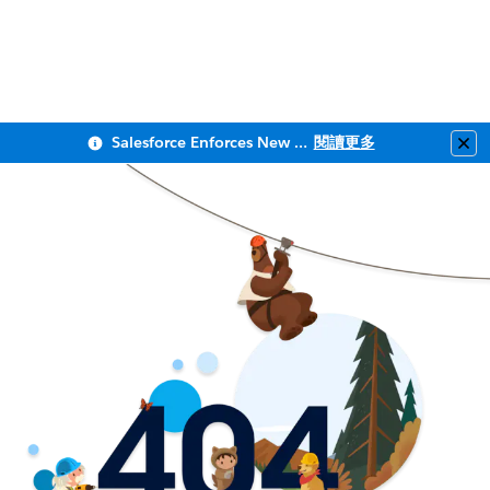
Salesforce Enforces New Security Requirements in Summer 2026
閱讀更多
Clo