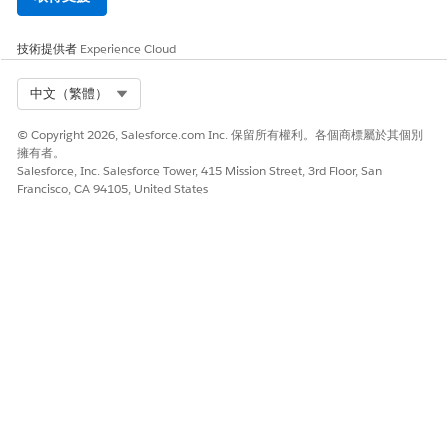
技術提供者
Experience Cloud
Select Org
中文（繁體）
© Copyright 2026, Salesforce.com Inc. 保留所有權利。各個商標屬於其個別
擁有者。
Salesforce, Inc. Salesforce Tower, 415 Mission Street, 3rd Floor, San
Francisco, CA 94105, United States