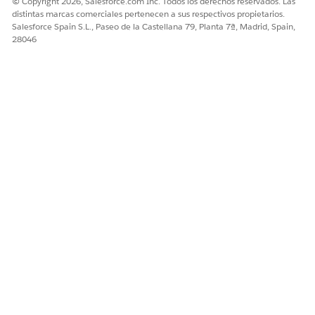
© Copyright 2026, Salesforce.com Inc. Todos los derechos reservados. Las
distintas marcas comerciales pertenecen a sus respectivos propietarios.
Salesforce Spain S.L., Paseo de la Castellana 79, Planta 7ª, Madrid, Spain,
28046