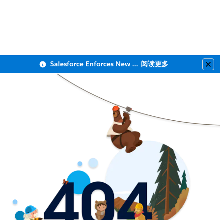
Salesforce Enforces New Security Requirements in Summer 2026
阅读更多
Clo