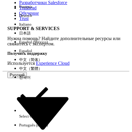
Разработчики Salesforce
Français
Trailhead
Возможности
Обучение
Deutsch
Trust
Italiano
SUPPORT & SERVICES
日本語
Нужна помощь? Найдите дополнительные ресурсы или
Очистить все
Готово
Español (México)
свяжитесь с экспертом.
Español
Получить поддержку
中文（简体）
Используется
Experience Cloud
中文（繁體）
Русский
한국어
Select Org
Русский
Português (Brasil)
Результаты отсутствуют