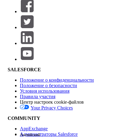
Фильтры (0)
ВЫБРАТЬ ФИЛЬТРЫ
Добавить
Область продуктов
Влияние на функции
SALESFORCE
Положение о конфиденциальности
Положение о безопасности
Условия использования
Правила участия
Центр настроек cookie-файлов
Your Privacy Choices
Версия
COMMUNITY
AppExchange
Администраторы Salesforce
Английский