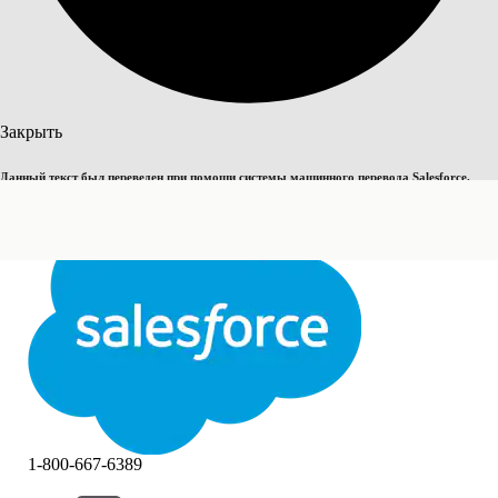
Поиск
Закрыть
Данный текст был переведен при помощи системы машинного перевода Salesforce.
Переключить на английский
Дополнительные сведения см.
здесь
.
Не сейчас
Закрыть
Закрыть
1-800-667-6389