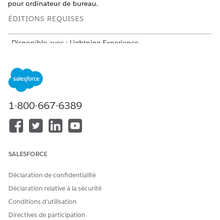
pour ordinateur de bureau.
ÉDITIONS REQUISES
Disponible avec : Lightning Experience
Disponible avec : les éditions
Enterprise
et
Unlimited
avec
Life Sciences Cloud, la licence complémentaire Life
Sciences Cloud pour Customer Engagement et le package
géré Life Sciences Customer Engagement.
1-800-667-6389
Modèle de données et architecture
La Gestion des visites utilise plusieurs objets pour prendre
en charge des exigences spécifiques au secteur d'activité
tout en maintenant la compatibilité avec le modèle de
données Salesforce standard.
SALESFORCE
Préparation de votre organisation à la gestion des visites
Avant de vous lancer dans les visites dans Life Sciences
Déclaration de confidentialité
Cloud pour Customer Engagement, effectuez quelques
Déclaration relative à la sécurité
tâches afin de préparer votre organisation aux
Conditions d’utilisation
fonctionnalités de gestion des visites. Vous devez
Directives de participation
notamment vous assurer que votre organisation Life