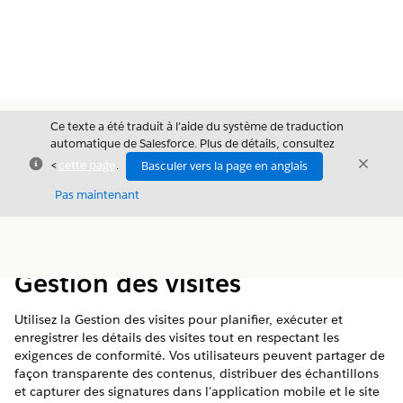
Ce texte a été traduit à l’aide du système de traduction
automatique de Salesforce. Plus de détails, consultez
Fermer
Ferme
<
cette page
.
Basculer vers la page en anglais
Fermer
Pas maintenant
Table des
Afficher la table des matières
matières
Gestion des visites
Utilisez la Gestion des visites pour planifier, exécuter et
enregistrer les détails des visites tout en respectant les
exigences de conformité. Vos utilisateurs peuvent partager de
façon transparente des contenus, distribuer des échantillons
et capturer des signatures dans l'application mobile et le site