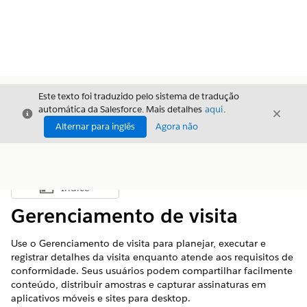
Este texto foi traduzido pelo sistema de tradução
automática da Salesforce. Mais detalhes
aqui
.
Fechar
Fecha
Fechar
Alternar para inglês
Agora não
Índice
Mostrar índice
Gerenciamento de visita
Use o Gerenciamento de visita para planejar, executar e
registrar detalhes da visita enquanto atende aos requisitos de
conformidade. Seus usuários podem compartilhar facilmente
conteúdo, distribuir amostras e capturar assinaturas em
aplicativos móveis e sites para desktop.