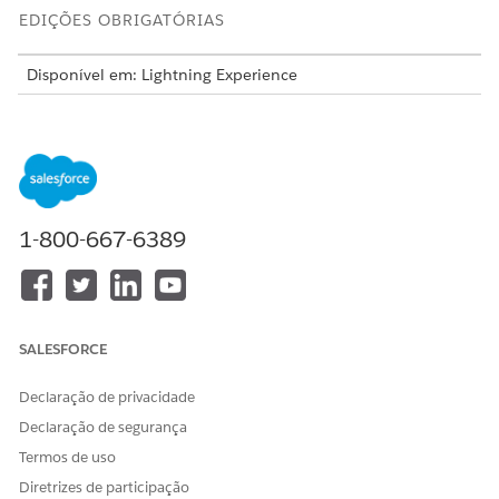
EDIÇÕES OBRIGATÓRIAS
Disponível em: Lightning Experience
Disponível em: Edições
Enterprise
e
Unlimited
com a
licença Life Sciences Cloud, o complemento Life Sciences
Cloud para Engajamento do cliente e o pacote gerenciado
Engajamento do cliente Life Sciences.
Arquitetura e modelo de dados
1-800-667-6389
O Gerenciamento de visita usa vários objetos para dar
suporte a requisitos específicos do setor enquanto
mantém a compatibilidade com o modelo de dados
padrão do Salesforce.
Preparar sua organização para o Gerenciamento de visita
SALESFORCE
Antes de começar a visitar o Life Sciences Cloud para
Engajamento do cliente, conclua algumas tarefas para
Declaração de privacidade
preparar sua organização para recursos de gerenciamento
Declaração de segurança
de visitas. Isso inclui garantir que sua organização de
Termos de uso
biociências atenda aos pré-requisitos e tenha as
Diretrizes de participação
permissões necessárias, os layouts de página e as