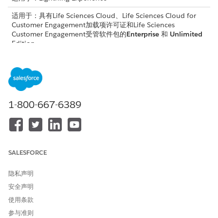
适用于：具有Life Sciences Cloud、Life Sciences Cloud for
Customer Engagement加载项许可证和Life Sciences
Customer Engagement受管软件包的
Enterprise
和
Unlimited
Edition。
所需用户权限
编辑 Lightning 记录页面：
生命科学商业管理员
1-800-667-6389
验证动态操作是否打开。从管理员控制台中，选择
移动
，然后选
择
应用程序设置
，并确认选择了
启用动态操作
。
在“设置”中，查找并选择
对象管理
器。
单击
访问
，然后转到 Lightning 记录页面部分，选择访问记录
页面。
SALESFORCE
单击
“编辑”
。
将突出显示面板组件或操作栏拖到页面。
隐私声明
单击
添加操作
，搜索您想要添加的操作，并将其添加到栏中。
配置解锁可见性。
安全声明
选择解锁操作。
使用条款
在“设置组件可见性”中，添加筛选器以确保该操作仅对提交
参与准则
的父级访问显示：
状态等于“已完成”，父级访问等于“空”