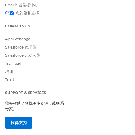
Cookie 首选项中心
配置转到自定义操作可见性。请参阅
隐藏 GoTo 操作
。
您的隐私选择
单击
保存
，然后单击
激活
以激活页面。
COMMUNITY
另请参阅：
配置走访设置
AppExchange
定义产品详细信息的消息和目标
Salesforce 管理员
页面布局
Salesforce 开发人员
重命名对象、选项卡和字段标签
Trailhead
培训
Trust
本文章是否解决您的问题？
请与我们共享您的想法，以便我们进行改进！
SUPPORT & SERVICES
是
否
需要帮助？查找更多资源，或联系
专家。
获得支持