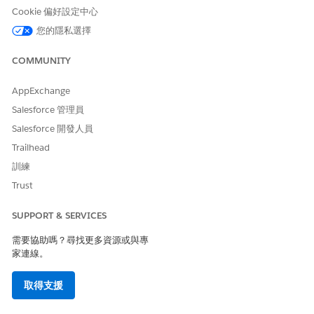
Cookie 偏好設定中心
提交的父系造訪顯示:
狀態等於「已完成」和「父系造訪等於
「空白」
您的隱私選擇
設定「移至自訂動作」可視性。請參閱
隱藏移至動作
。
COMMUNITY
按一下「
儲存」
,然後按一下「
啟用」
以啟用頁面。
AppExchange
另請參照：
Salesforce 管理員
設定造訪設定
Salesforce 開發人員
定義產品詳細資料的訊息與目標
版面配置
Trailhead
重新命名物件、索引標籤和欄位標籤
訓練
Trust
SUPPORT & SERVICES
此文章是否解決您的問題？
請讓我們知道，以便我們改進！
需要協助嗎？尋找更多資源或與專
家連線。
是
否
取得支援