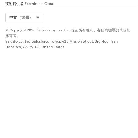
技術提供者
Experience Cloud
Select Org
中文（繁體）
© Copyright 2026, Salesforce.com Inc. 保留所有權利。各個商標屬於其個別
擁有者。
Salesforce, Inc. Salesforce Tower, 415 Mission Street, 3rd Floor, San
Francisco, CA 94105, United States