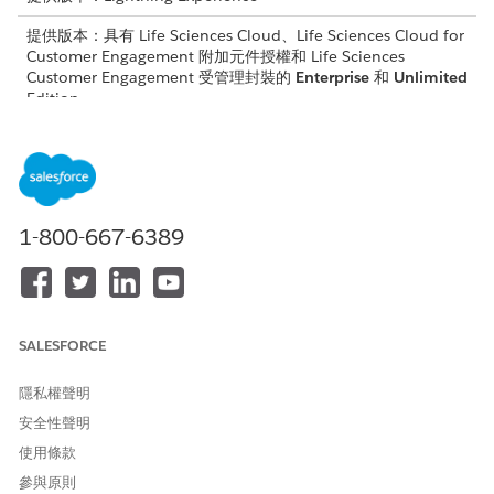
提供版本：具有 Life Sciences Cloud、Life Sciences Cloud for
Customer Engagement 附加元件授權和 Life Sciences
Customer Engagement 受管理封裝的
Enterprise
和
Unlimited
Edition。
所需的使用者權限
編輯 Lightning 記錄頁面:
Life Sciences 商業管理員
1-800-667-6389
確認動態動作是否開啟。進入「管理員主控台」,選取「
行動裝
置
」,然後選取「
應用程式設定
」,並確認已選取「
啟用動態動
作
」。
進入「設定」,尋找並選取「
物件管理員
」。
按一下「
造訪
」,然後移至 Lightning 記錄頁面區段並選取「造
SALESFORCE
訪記錄頁面」。
按一下「
編輯
」。
隱私權聲明
將「重點面板」元件或「動作列」拖曳至頁面。
按一下「
新增動作
」,搜尋您要新增的動作,然後將其新增至列。
安全性聲明
設定「解除鎖定可視性」。
使用條款
選取「解除鎖定」動作。
參與原則
在「設定元件可視性」中,新增篩選條件以確保動作僅會針對