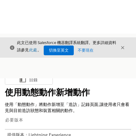
此文已使用 Salesforce 機器翻譯系統翻譯。更多詳細資料
結束
結束
結束
請參見
此處
。
切換至英文
不要現在
目錄
顯示目錄
使用動態動作新增動作
使用「動態動作」將動作新增至「造訪」記錄頁面,讓使用者只會看
見與目前造訪狀態和裝置相關的動作。
必要版本
提供版本：Lightning Experience