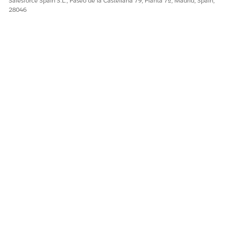
Salesforce Spain S.L., Paseo de la Castellana 79, Planta 7ª, Madrid, Spain,
28046
Sí
No