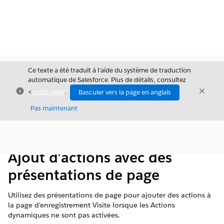
Ce texte a été traduit à l’aide du système de traduction
automatique de Salesforce. Plus de détails, consultez
Fermer
Ferme
<
cette page
.
Basculer vers la page en anglais
Fermer
Pas maintenant
Table des
Afficher la table des matières
matières
Ajout d'actions avec des
présentations de page
Utilisez des présentations de page pour ajouter des actions à
la page d'enregistrement Visite lorsque les Actions
dynamiques ne sont pas activées.