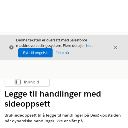
Denne teksten er oversatt med Salesforce
maskinoversettingssystem. Flere detaljer
her
.
Avslutt
Avslut
Avslutt
Bytt til engelsk
Ikke nå
Innhold
Vis innholdsfortegnelse
Legge til handlinger med
sideoppsett
Bruk sideoppsett til å legge til handlinger på Besøk-postsiden
når dynamiske handlinger ikke er slått på.