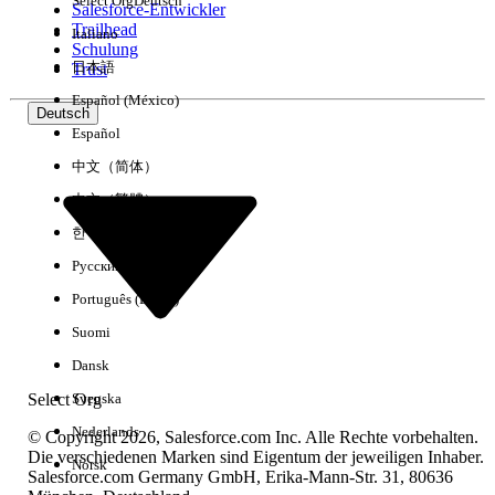
Select Org
Deutsch
Salesforce-Entwickler
Trailhead
Italiano
Erfahrung
Schulung
日本語
Trust
Español (México)
Deutsch
Español
Alle löschen
Fertig
中文（简体）
中文（繁體）
한국어
Русский
Português (Brasil)
Suomi
Dansk
Select Org
Svenska
Nederlands
© Copyright 2026, Salesforce.com Inc. Alle Rechte vorbehalten.
Die verschiedenen Marken sind Eigentum der jeweiligen Inhaber.
Norsk
Salesforce.com Germany GmbH, Erika-Mann-Str. 31, 80636
Keine Ergebnisse