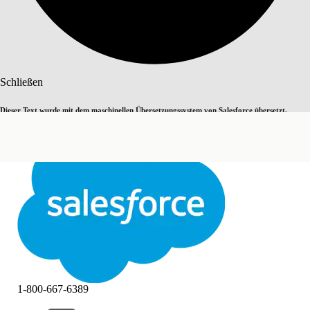
Suche
Schließen
Dieser Text wurde mit dem maschinellen Übersetzungssystem von Salesforce übersetzt.
Zu Englisch wechseln
Nicht jetzt
Weitere Details finden Sie
hier
.
Schließen
Schließen
1-800-667-6389