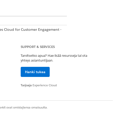
ences Cloud for Customer Engagement -
SUPPORT & SERVICES
Tarvitsetko apua? Hae lisää resursseja tai ota
yhteys asiantuntijaan.
llistujat-sivupalkki tarjoaa
äytetään enintään 5 tiliä, joilla on
Hanki tukea
luat hakea osallistujia nimen
 vierailuun lisättävät osallistujat.
Tarjoaja
Experience Cloud
a tiliä, poista osallistuja ja lisää uusi.
lu ‐tietueet. Kun olet lähettänyt
rkit ovat omistajiensa omaisuutta.
oit avata vierailun lukituksen, et voi