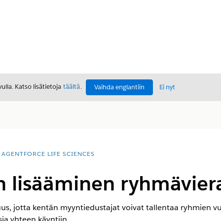
lla. Katso lisätietoja
täältä
.
Vaihda englantiin
Ei nyt
AGENTFORCE LIFE SCIENCES
en lisääminen ryhmäviera
uus, jotta kentän myyntiedustajat voivat tallentaa ryhmien vu
ia yhteen käyntiin.