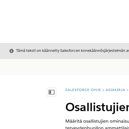
Sulje
Tämä teksti on käännetty Salesforcen konekäännösjärjestelmän avu
SALESFORCE-OHJE
ASIAKIRJA
Olet tässä:
Näytä sisällysluettelo
Osallistuji
Määritä osallistujien ominais
terveydenhuollon ammattilais