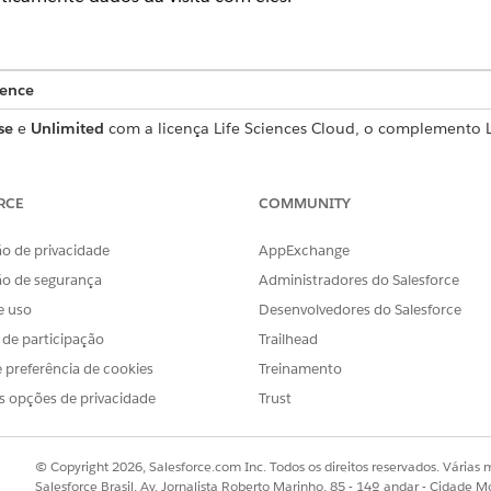
ience
se
e
Unlimited
com a licença Life Sciences Cloud, o complemento 
o Engajamento do cliente das ciências da vida.
ESSÁRIAS
RCE
COMMUNITY
Personalizar aplicativo
o de privacidade
AppExchange
or para definir as configurações
Conjunto de permissões de A
ão de segurança
Administradores do Salesforce
res de acionador e gerar o cache de
e uso
Desenvolvedores do Salesforce
s de participação
Trailhead
rios a serem adicionados como visitantes estejam configura
 preferência de cookies
Treinamento
s opções de privacidade
Trust
amento de objetos para visitas, acesse Layouts de
página
e edite o 
tes
à seção Ações do
Salesforce móvel e Lightning Experience
e adi
© Copyright 2026, Salesforce.com Inc. Todos os direitos reservados. Várias m
Salesforce Brasil, Av. Jornalista Roberto Marinho, 85 - 14º andar - Cidade M