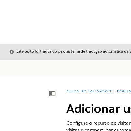
Fechar
Este texto foi traduzido pelo sistema de tradução automática da 
AJUDA DO SALESFORCE
DOCUM
Você está aqui:
Mostrar índice
Adicionar u
Configure o recurso de visit
visitas e compartilhar automa