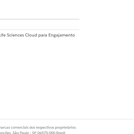
Life Sciences Cloud para Engajamento
dministrador comercial de biociências
dos em sua organização do
layout relevante.
cione a lista relacionada
Visitantes
ao
arcas comerciais dos respectivos proprietários.
onções, São Paulo - SP, 04575-000 Brasil