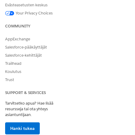
Mobiilisovelluksessa tämä ominaisuus on käytettävissä
Liikuva
Evästeasetusten keskus
toimintopainike -painikkeesta
. Se on käytettävissä sivuston
työpöytäversiossa Visit Engagement -sivun tai Visit Record -
Your Privacy Choices
sivun
Toimintovalikosta
.
COMMUNITY
AppExchange
RATKAISIKO TÄMÄ ARTIKKELI ONGELMASI?
Salesforce-pääkäyttäjät
Anna palautetta, jotta voimme kehittyä!
Salesforce-kehittäjät
Kyllä
Ei
Trailhead
Koulutus
Trust
SUPPORT & SERVICES
Tarvitsetko apua? Hae lisää
resursseja tai ota yhteys
asiantuntijaan.
Hanki tukea