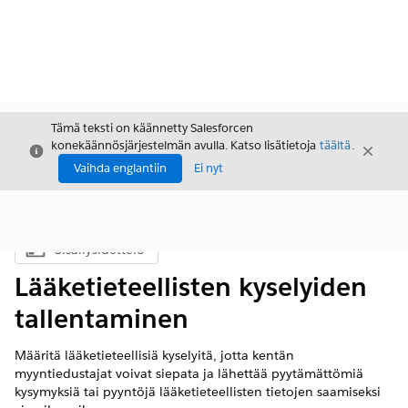
Tämä teksti on käännetty Salesforcen
konekäännösjärjestelmän avulla. Katso lisätietoja
täältä
.
Sulje
Sulje
Sulje
Vaihda englantiin
Ei nyt
Sisällysluettelo
Näytä sisällysluettelo
Lääketieteellisten kyselyiden
tallentaminen
Määritä lääketieteellisiä kyselyitä, jotta kentän
myyntiedustajat voivat siepata ja lähettää pyytämättömiä
kysymyksiä tai pyyntöjä lääketieteellisten tietojen saamiseksi