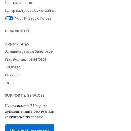
кнопке действий
. На сайте для ПК он доступен в
меню действий
Правила участия
на странице занятости посещений или странице записи посещения.
Центр настроек cookie-файлов
Your Privacy Choices
COMMUNITY
ЭТА СТАТЬЯ РЕШИЛА ВАШУ ПРОБЛЕМУ?
Оставьте свой отзыв, чтобы мы могли стать лучше!
AppExchange
Да
Нет
Администраторы Salesforce
Разработчики Salesforce
Trailhead
Обучение
Trust
SUPPORT & SERVICES
Нужна помощь? Найдите
дополнительные ресурсы или
свяжитесь с экспертом.
Получить поддержку