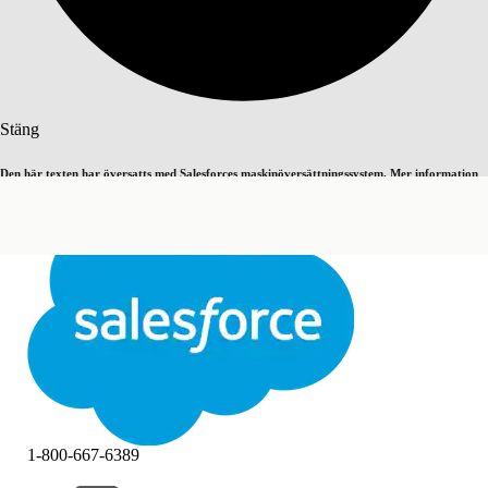
Sök
Stäng
Den här texten har översatts med Salesforces maskinöversättningssystem. Mer information
Byt till engelska
Inte nu
här
.
Stäng
Stäng
1-800-667-6389