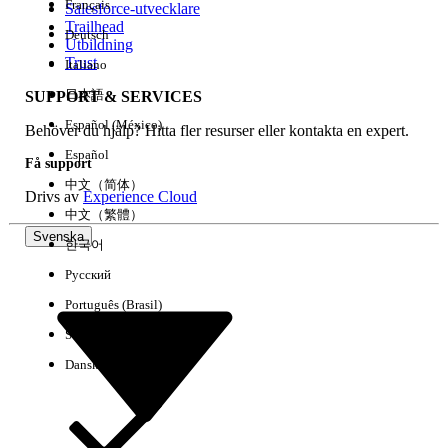
Français
Salesforce-utvecklare
Trailhead
Deutsch
Händelse
Utbildning
Trust
Italiano
日本語
SUPPORT & SERVICES
Español (México)
Behöver du hjälp? Hitta fler resurser eller kontakta en expert.
Rensa alla
Klart
Español
Få support
中文（简体）
Drivs av
Experience Cloud
中文（繁體）
Svenska
한국어
Русский
Português (Brasil)
Suomi
Dansk
Inga resultat