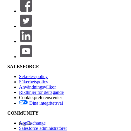
Filter (0)
VÄLJ FILTER
Lägg till
Produktområde
Funktionspåverkan
SALESFORCE
Sekretesspolicy
Säkerhetspolicy
Användningsvillkor
Riktlinjer för deltagande
Cookie-preferenscenter
Dina integritetsval
Version
COMMUNITY
AppExchange
English
Salesforce-administratörer