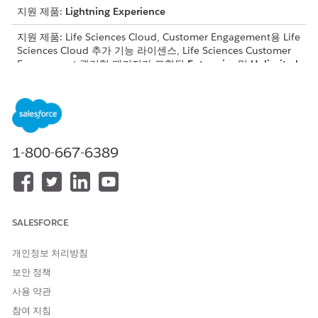
지원 제품:
Lightning Experience
지원 제품: Life Sciences Cloud, Customer Engagement용 Life
Sciences Cloud 추가 기능 라이센스, Life Sciences Customer
Engagement 관리형 패키지가 포함된
Enterprise
및
Unlimited
Edition.
필요한 사용자 권한
페이지 레이아웃, 섹션 및 필드
애플리케이션 사용자 정의
1-800-667-6389
수정:
관리자 콘솔에 액세스하여 방
생명 과학 상업 관리자 권한 집
문 설정을 구성합니다.
합
방문 참여 페이지에 표시할 방문 수준 목표를 구성합니다.
SALESFORCE
제품 토론 섹션에 표시할 제품 수준 목표를 구성합니다.
개인정보 처리방침
제공자 방문에 대한 개체 관리 설정에서
페이지 레이아웃
으로
이동합니다.
보안 정책
레이아웃에 이름이
인 1열 섹션을 추가합니다.
다음 방문 목표
사용 약관
섹션을 올바르게 렌더링하려면 해당 특정 섹션 이름이 필요합니
참여 지침
다.