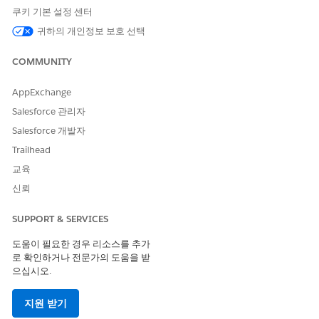
쿠키 기본 설정 센터
새 섹션에
공급자 방문 다음 방문 목표
또는
공급자 방문 다음
방문 목표 유형
필드를 추가합니다.
귀하의 개인정보 보호 선택
앱 시작 관리자에서
Life Sciences Commercial
을 찾아서 선택
한 다음,
관리 콘솔
|
방문 관리
|
방문 설정
을 클릭합니다.
COMMUNITY
제품 세부 사항 설정에서 다음 방문 제품 목표 필드 유형에 대해
선택 목록
,
텍스트
또는
선택 목록 및 텍스트
를 선택합니다.
AppExchange
목표는 계정의 다음 방문에 복사됩니다.
Salesforce 관리자
Salesforce 개발자
Trailhead
교육
이 기사를 통해 문제를 해결했습니까?
개선을 위한 의견을 보내주세요.
신뢰
예
아니요
SUPPORT & SERVICES
도움이 필요한 경우 리소스를 추가
로 확인하거나 전문가의 도움을 받
으십시오.
지원 받기