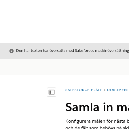
Stäng
Den här texten har översatts med Salesforces maskinöversättnin
SALESFORCE-HJÄLP
DOKUMEN
Du är här:
Visa innehållsförteckning
Samla in må
Konfigurera målen för nästa be
och de fält som behövs på si