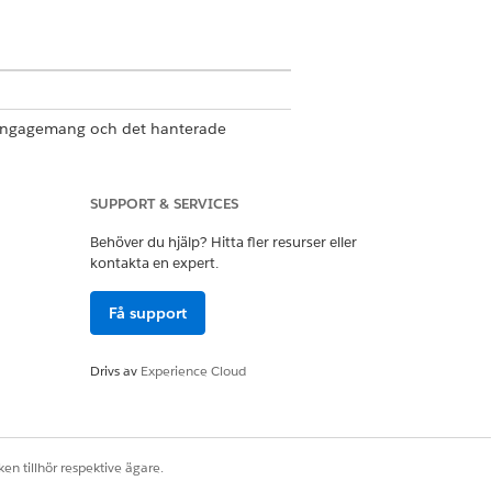
ndengagemang och det hanterade
SUPPORT & SERVICES
Behöver du hjälp? Hitta fler resurser eller
kontakta en expert.
ife Sciences Commercial Admin
Få support
Drivs av
Experience Cloud
k i den nya sektionen.
en tillhör respektive ägare.
e
|
Visit Administration
|
Visit Settings