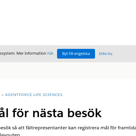
gssystem. Mer information
här
.
Byt till engelska
Inte nu
T
AGENTFORCE LIFE SCIENCES
l för nästa besök
sök så att fältrepresentanter kan registrera mål för framtida 
dlayouten.