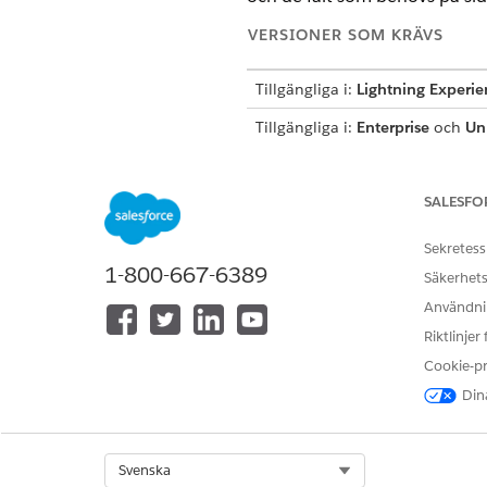
VERSIONER SOM KRÄVS
Tillgängliga i:
Lightning Experie
Tillgängliga i:
Enterprise
och
Un
paketet Life Sciences Kundeng
ANVÄNDARBEHÖRIGHETER SOM
SALESFO
Ändra sidlayouter, sektioner och 
Sekretess
1-800-667-6389
Gå till Admin Console för att ko
Säkerhets
Användnin
Konfigurera mål på besöksniv
Riktlinjer
Konfigurera produktnivåmål så
Cookie-p
Från objekthanteringsinställn
Dina
Lägg till en sektion med en 
Det specifika sektionsnamnet k
Lägg till fälten
Mål för levera
Sök fram och öppna
Life Sci
Select Org
Svenska