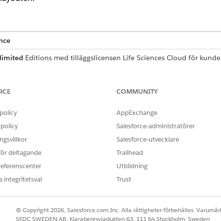
nce
limited
Editions med tilläggslicensen Life Sciences Cloud för ku
agemang.
 KRÄVS
RCE
COMMUNITY
fält:
Anpassa applikation
policy
AppExchange
nfigurera besöksinställningar:
Behörighetsuppsättningen L
policy
Salesforce-administratörer
gsvillkor
Salesforce-utvecklare
å så att de visas på sidan Besöksengagemang.
 för deltagande
Trailhead
 att de visas i sektionen Produktdiskussion.
referenscenter
Utbildning
ingarna för leverantörsbesök, gå till
Sidlayouter
.
 integritetsval
Trust
kolumn som heter
i layouten.
Mål för nästa besök
rävs för att sektionen ska återges korrekt.
ntörsbesök nästa besök
eller
Måltyp för leverantörsbesök
nästa besö
© Copyright 2026, Salesforce.com Inc. Alla rättigheter förbehålles. Varumärk
ences Commercial
i Appstartaren och klicka sedan på
Admin Consol
SFDC SWEDEN AB, Klarabergsviadukten 63, 111 64 Stockholm, Sweden