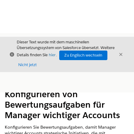
Dieser Text wurde mit dem maschinellen
Übersetzungssystem von Salesforce übersetzt. Weitere
Schließen
Schli
Details finden Sie
hier
.
Zu Englisch wechseln
Schließ
Nicht jetzt
Inhalt
Inhalt anzeigen
Konfigurieren von
Bewertungsaufgaben für
Manager wichtiger Accounts
Konfigurieren Sie Bewertungsaufgaben, damit Manager
wichtiger Accounts strategische Initiativen, die mit