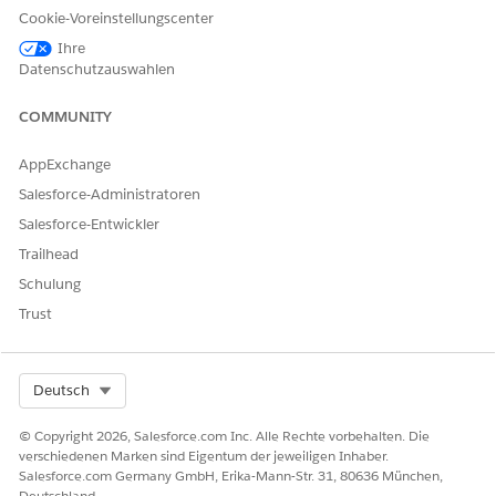
generieren:
Cookie-Voreinstellungscenter
Bearbeiten Sie unter "
Setup"
im
Lightning App Builder
die
Ihre
Datensatzseite "Besuch".
Datenschutzauswahlen
Ziehen Sie die Komponente
Themenliste –
Biowissenschaften
auf die Seite.
COMMUNITY
Konfigurieren Sie im Eigenschaftenbereich der
Komponente die folgenden Einstellungen:
AppExchange
Objekt-API-Name
:
AssessmentTask
Salesforce-Administratoren
Name der Feldset-API
:
lsc4ce__RelatedList
Salesforce-Entwickler
lsc4ce__AssessmentTaskListView
Trailhead
API-Name der Bezeichnung
:
Bewertungsaufgaben
Symbol
:
standard:task
Schulung
API-Name des Aktions-Handlers
:
Trust
AssessmentTaskActionsHandler
Bei Klausel
:
Select Org
Deutsch
AssignedToId = '{userId}' AND Status != 'Compl
© Copyright 2026, Salesforce.com Inc. Alle Rechte vorbehalten. Die
Datensatzanzahl anzeigen
: Ausgewählt
verschiedenen Marken sind Eigentum der jeweiligen Inhaber.
Salesforce.com Germany GmbH, Erika-Mann-Str. 31, 80636 München,
Generieren Sie den Metadaten-Cache. Entsprechende
Deutschland