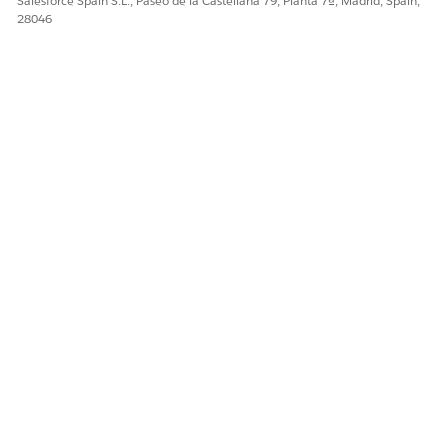
Salesforce Spain S.L., Paseo de la Castellana 79, Planta 7ª, Madrid, Spain,
caché de metadatos
.
28046
¿RESOLVIÓ ESTE ARTÍCULO SU PROBLEMA?
¡Háganos saber cómo podemos mejorar!
Sí
No