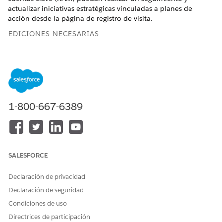
actualizar iniciativas estratégicas vinculadas a planes de
acción desde la página de registro de visita.
EDICIONES NECESARIAS
Disponible en:
Lightning Experience
Disponible en: Ediciones
Enterprise
y
Unlimited
con
licencia Life Sciences Cloud, Life Sciences Cloud para
Customer Engagement Add-on y el paquete gestionado Life
Sciences Customer Engagement.
1-800-667-6389
PERMISOS DE USUARIO NECESARIOS
Modifique la página de
Personalizar aplicación
registro Visita y configure el
SALESFORCE
componente Lista
relacionada - Ciencias de la
Declaración de privacidad
vida:
Declaración de seguridad
Acceda a la Consola de
Administrador comercial de
Condiciones de uso
administrador para generar
Ciencias de la vida
la caché de metadatos:
Directrices de participación