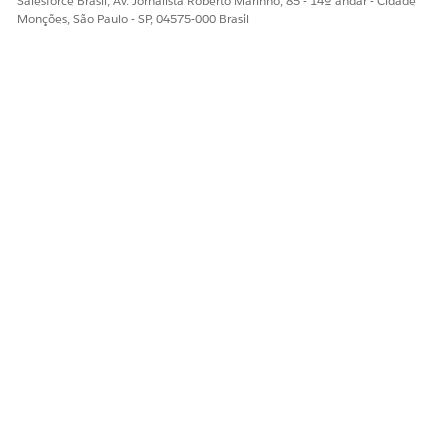
Salesforce Brasil, Av. Jornalista Roberto Marinho, 85 - 14º andar - Cidade
Monções, São Paulo - SP, 04575-000 Brasil