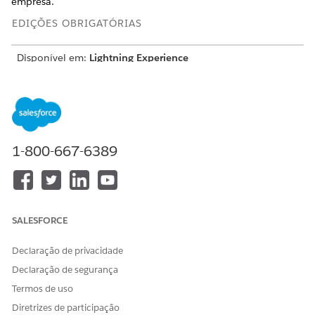
empresa.
EDIÇÕES OBRIGATÓRIAS
Disponível em:
Lightning Experience
Disponível em: Edições
Enterprise
e
Unlimited
com a
licença Life Sciences Cloud, o complemento Life Sciences
Cloud para Engajamento do cliente e o pacote gerenciado
Engajamento do cliente das ciências da vida.
1-800-667-6389
Configurar declarações de conformidade
Crie declarações de conformidade e acordos para garantir
que os representantes de campo sigam padrões
regulatórios e políticas da empresa durante interações
profissionais de saúde.
SALESFORCE
Configurar validações
Imponha regras de negócios e requisitos regulatórios para
Declaração de privacidade
agendamento de visita, horário comercial e qualidade de
Declaração de segurança
dados durante a assinatura ou envio da visita.
Termos de uso
Configurar captura de assinatura
Diretrizes de participação
Personalize o layout, os isenções de responsabilidade e a