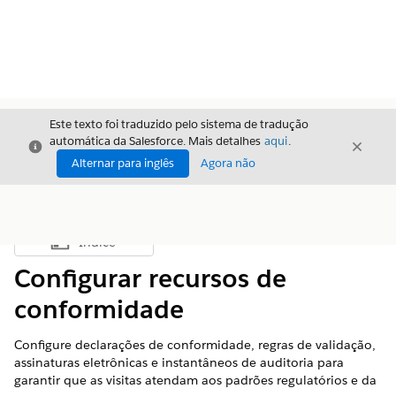
Este texto foi traduzido pelo sistema de tradução
automática da Salesforce. Mais detalhes
aqui
.
Fechar
Fecha
Fechar
Alternar para inglês
Agora não
Índice
Mostrar índice
Configurar recursos de
conformidade
Configure declarações de conformidade, regras de validação,
assinaturas eletrônicas e instantâneos de auditoria para
garantir que as visitas atendam aos padrões regulatórios e da