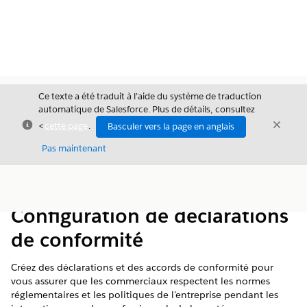
Ce texte a été traduit à l’aide du système de traduction
automatique de Salesforce. Plus de détails, consultez
Fermer
Ferme
<
cette page
.
Basculer vers la page en anglais
Fermer
Pas maintenant
Table des
Afficher la table des matières
matières
Configuration de déclarations
de conformité
Créez des déclarations et des accords de conformité pour
vous assurer que les commerciaux respectent les normes
réglementaires et les politiques de l'entreprise pendant les