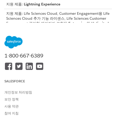
지원 제품:
Lightning Experience
지원 제품: Life Sciences Cloud, Customer Engagement용 Life
Sciences Cloud 추가 기능 라이센스, Life Sciences Customer
Engagement 관리형 패키지가 포함된
Enterprise
및
Unlimited
Edition.
필요한 사용자 권한
준수 문 정의를 만들고 관리하
애플리케이션 사용자 정의
1-800-667-6389
고 공유를 구성합니다.
Salesforce 관리자의
생명 과학 상업 관리자
ComplianceStatementDefini
tion 개체에 대한 액세스 만들
기 및 편집:
SALESFORCE
ComplianceStatementDefini
생명 과학 상업 사용자
개인정보 처리방침
tion 개체에 대한 읽기 액세스:
보안 정책
규정 준수 명령은 확인란이 필요한 정보 노트 또는 필수 협약일 수
사용 약관
있습니다. Salesforce는 감사를 위해 방문 제출 시 해당 내역서 및
승인 상태의 디지털 스냅샷을 캡처합니다.
참여 지침