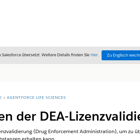
alesforce übersetzt. Weitere Details finden Sie
hier
.
Zu Englisch wech
E
AGENTFORCE LIFE SCIENCES
en der DEA-Lizenzvalid
zenzvalidierung (Drug Enforcement Administration), um zu ü
ubstanzen erhalten kann.