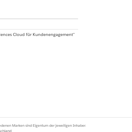
 Sciences Cloud für Kundenengagement"
al Admin" (Handelsadministrator für
 die richtige
Kontaktpunktadresse
und
dSubstance
als
gekennzeichnet
True
iedenen Marken sind Eigentum der jeweiligen Inhaber.
schland