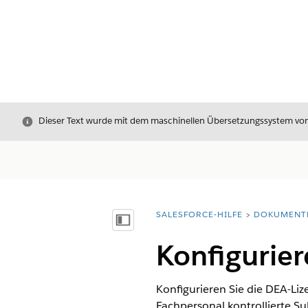
Schließen
Dieser Text wurde mit dem maschinellen Übersetzungssystem von S
SALESFORCE-HILFE
DOKUMENT
Sie befinden sich hier:
Inhalt anzeigen
Konfigurier
Konfigurieren Sie die DEA-Li
Fachpersonal kontrollierte S