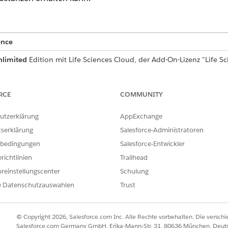
ence
nlimited
Edition mit Life Sciences Cloud, der Add-On-Lizenz "Life
fe Sciences Customer Engagement".
RECHTIGUNGEN
RCE
COMMUNITY
ternehmenslizenz-Datensätze,
Anwendung anpassen
utzerklärung
AppExchange
nierte Bezeichnungen:
tserklärung
Salesforce-Administratoren
le zu, um die Lizenzvalidierung zu
Berechtigungssatz "Commerci
bedingungen
Salesforce-Entwickler
ache zu generieren:
Biowissenschaften)
richtlinien
Trailhead
olgenden Daten eingerichtet sind:
reinstellungscenter
Schulung
tze für Ihre Accounts, bei denen
e Datenschutzauswahlen
Compliance-Umfang
Trust
auf
,
Adresse
 ist.
Substanzen, die im Objekt LifeSciMarketableProduct mit
IsControlle
© Copyright 2026, Salesforce.com Inc. Alle Rechte vorbehalten. Die versch
Salesforce.com Germany GmbH, Erika-Mann-Str. 31, 80636 München, Deut