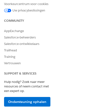
Zorg ervoor dat de volgende gegevens zijn ingesteld:
Voorkeurcentrum voor cookies
Records van
bedrijfslicenties
voor uw accounts met
Uw privacybeslissingen
Nalevingsbereik
ingesteld op
, het juiste
adres van
Adres
aanspreekpunt
en een
licentienummer
.
COMMUNITY
Producten van gereguleerde stoffen die zijn gemarkeerd
met
IsControlledSubstance
als
in het object
waar
AppExchange
LifeSciMarketableProduct.
Salesforce-beheerders
Zoek en selecteer vanuit de Appstarter
Life Sciences
Salesforce-ontwikkelaars
Commercial
en klik vervolgens op
Admin Console
|
Trailhead
License Management
.
Training
Schakel validatie van DEA-licenties in.
Een licentie is geldig als een record overeenkomt met het
Vertrouwen
geselecteerde adres van het aanspreekpunt van de
account en de validatieformule wordt geëvalueerd naar
SUPPORT & SERVICES
true (waar).
Hulp nodig? Zoek naar meer
Licenties worden gevalideerd tijdens het vastleggen van
resources of neem contact met
handtekeningen, het vastleggen van document-ID's of het
een expert op.
indienen van bezoeken.
Optioneel: De naam van het
DEA
label wijzigen:
Ondersteuning ophalen
Zoek en selecteer vanuit
Set-up
Aangepaste labels
.