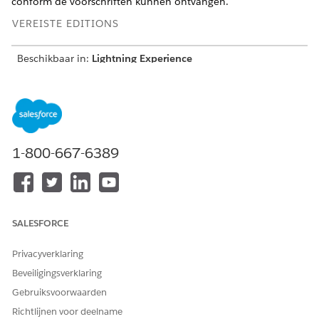
conform de voorschriften kunnen ontvangen.
VEREISTE EDITIONS
Beschikbaar in:
Lightning Experience
Beschikbaar in:
Enterprise
en
Unlimited
Edition met Life
Sciences Cloud, Life Sciences Cloud voor Customer
Engagement Add-on-licentie en het beheerde pakket Life
Sciences Customer Engagement.
1-800-667-6389
VEREISTE GEBRUIKERSMACHTIGINGEN
Bedrijfslicentierecords,
Aanvraag aanpassen
productgegevens en
aangepaste labels maken en
beheren:
SALESFORCE
Open de Beheerconsole om
Machtigingenset
Privacyverklaring
licentievalidatie in te
Commercieel beheerder Life
schakelen en het
Sciences
Beveiligingsverklaring
cachegeheugen voor
Gebruiksvoorwaarden
metagegevens te genereren:
Richtlijnen voor deelname