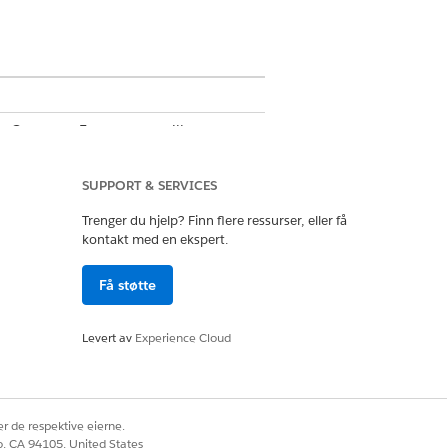
for Customer Engagement-tillegg og
SUPPORT & SERVICES
Trenger du hjelp? Finn flere ressurser, eller få
kontakt med en ekspert.
ces Commercial Admin
Få støtte
Levert av
Experience Cloud
ktpunktadresse
og et
lisensnummer
.
bleProduct-objektet.
r de respektive eierne.
sbehandling
.
co, CA 94105, United States