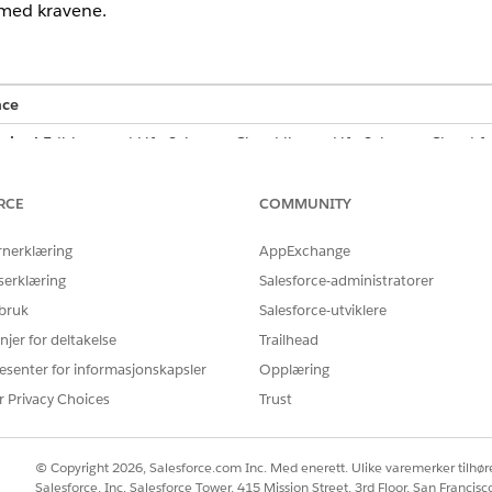
r med kravene.
nce
mited
Edition med Life Sciences Cloud-lisens, Life Sciences Cloud 
 Sciences Customer Engagement.
RCE
COMMUNITY
E
rnerklæring
AppExchange
gslisensposter, produktdata og
Tilpasse program
serklæring
Salesforce-administratorer
ere lisensvalidering og generere
 bruk
Salesforce-utviklere
Tillatelsessettet Life Scien
njer for deltakelse
Trailhead
esenter for informasjonskapsler
Opplæring
ata er konfigurert:
r Privacy Choices
Trust
kontoene dine med
Samsvarsomfang
angitt til
, riktig
konta
adresse
toffer merket med
IsControlledSubstance
som
i LifeSciMarketa
sann
© Copyright 2026, Salesforce.com Inc. Med enerett. Ulike varemerker tilhøre
ommercial
fra Appstarter, og klikk deretter på
Admin Console
|
Lisen
Salesforce, Inc. Salesforce Tower, 415 Mission Street, 3rd Floor, San Francis