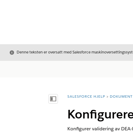
Avslutt
Denne teksten er oversatt med Salesforce maskinoversettingssyste
SALESFORCE HJELP
DOKUMENT
Du er her:
Vis innholdsfortegnelse
Konfigurere
Konfigurer validering av DEA-