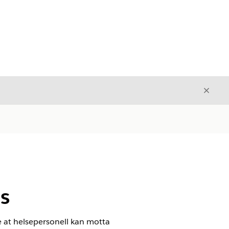
Avslut
Avslutt
s
e at helsepersonell kan motta