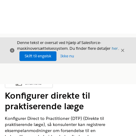
Denne tekst er oversat ved hjælp af Salesforce-
maskinoversættelsessystem. Du finder flere detaljer
her
.
Luk
Luk
Luk
Skift til engelsk
Ikke nu
Indhold
Vis indholdsfortegnelse
Konfigurer direkte til
praktiserende læge
Konfigurer Direct to Practitioner (DTP) (Direkte til
praktiserende læge), så konsulenter kan registrere
eksempelanmodninger om forsendelse til en