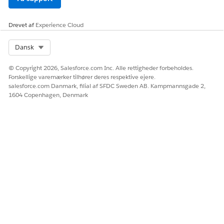
Fra Appstarter skal du finde og vælge
Life Sciences
Commercial
og derefter klikke på
Admin Console
|
Drevet af
Experience Cloud
Udløser Handler Administration
.
Aktiver
ProviderVisitRqstSampleLockHandler
-
Select Org
Dansk
udløserhåndtering.
Denne handler gælder kun for desktoplokaliteten, da
© Copyright 2026, Salesforce.com Inc. Alle rettigheder forbeholdes.
Salesforce Mobile-appen inkluderer denne logik som
Forskellige varemærker tilhører deres respektive ejere.
standard.
salesforce.com Danmark, filial af SFDC Sweden AB. Kampmannsgade 2,
1604 Copenhagen, Denmark
RELATED INFORMATION HTML
Udløserhåndtering Administration
Udløser-handler efter objekt
LØSTE DENNE ARTIKEL DIT PROBLEM?
Giv os besked, så vi kan forbedre os!
Ja
Nej