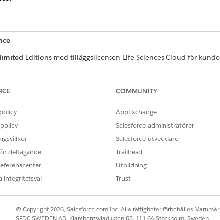
nce
limited
Editions med tilläggslicensen Life Sciences Cloud för ku
agemang.
 KRÄVS
RCE
COMMUNITY
onfigurera exempelinställningar och
Behörighetsuppsättningen L
policy
AppExchange
policy
Salesforce-administratörer
Anpassa applikation
gsvillkor
Salesforce-utvecklare
ten Säljbar produkt för produkt och Life Science med en tillåten d
 för deltagande
Trailhead
fyller du i fältet
Överordnad produkt
med den överordnade posten 
referenscenter
Utbildning
ndast produkter med en överordnad varumärkestyppost visas i sidofäl
 integritetsval
Trust
intAddress-poster
för kontot.
© Copyright 2026, Salesforce.com Inc. Alla rättigheter förbehålles. Varumärk
ngarna för besök, gå till
Sidlayouter
.
SFDC SWEDEN AB, Klarabergsviadukten 63, 111 64 Stockholm, Sweden