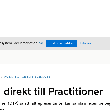
gssystem. Mer information
här
.
Byt till engelska
Inte nu
T
AGENTFORCE LIFE SCIENCES
direkt till Practitioner
ioner (DTP) så att fältrepresentanter kan samla in exempelbeg
ess.