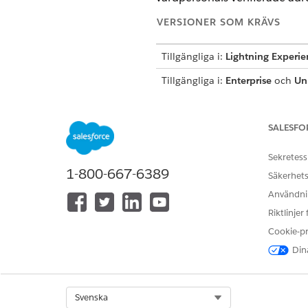
VERSIONER SOM KRÄVS
Tillgängliga i:
Lightning Experie
Tillgängliga i:
Enterprise
och
Un
paketet Life Sciences Kundeng
ANVÄNDARBEHÖRIGHETER SOM
SALESFO
Gå till Admin Console för att k
Sekretess
aktivera utlösarhanterare:
1-800-667-6389
Säkerhets
Ändra sidlayouter:
Användnin
Konfigurera produkter i objek
Riktlinjer
och skicka
. För varje produkt 
Cookie-p
varumärkestyp Life Science. E
Dina
besök.
Konfigurera giltiga
ContactPo
Från objekthanteringsinställni
Select Org
Svenska