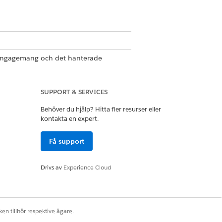
ndengagemang och det hanterade
SUPPORT & SERVICES
ife Sciences Commercial Admin
Behöver du hjälp? Hitta fler resurser eller
kontakta en expert.
Få support
istributionsmetod för
Skicka
eller
Släpp
Marknadsförbar produkt för
Drivs av
Experience Cloud
tet Direkt till utövare under ett
en tillhör respektive ägare.