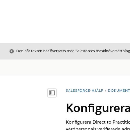
Stäng
Den här texten har översatts med Salesforces maskinöversättnin
SALESFORCE-HJÄLP
DOKUMEN
Du är här:
Visa innehållsförteckning
Konfigurera 
Konfigurera Direct to Practit
vårdpersonals verifierade adr