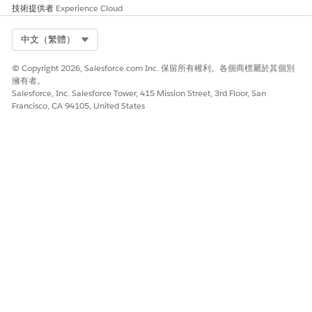
技術提供者
Experience Cloud
Select Org
中文（繁體）
© Copyright 2026, Salesforce.com Inc. 保留所有權利。各個商標屬於其個別
擁有者。
Salesforce, Inc. Salesforce Tower, 415 Mission Street, 3rd Floor, San
Francisco, CA 94105, United States