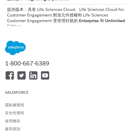
提供版本：具有 Life Sciences Cloud、Life Sciences Cloud for
Customer Engagement 附加元件授權和 Life Sciences
Customer Engagement 受管理封裝的
Enterprise
和
Unlimited
Edition。
所需的使用者權限
存取管理員主控台以設定範例
「Life Sciences 商業管理員」
設定並啟用觸發處理常式:
權限集
1-800-667-6389
修改版面配置:
自訂應用程式
在
LifeSciMarketableProduct 中
設定使用允許的散佈方法「
出
貨」
或「
捨棄出貨
」。
設定帳戶的有效
ContactPointAddress
記錄。
SALESFORCE
進入造訪的物件管理設定,前往「
版面配置
」。
隱私權聲明
將「
提供者造訪要求樣本
」相關清單新增至造訪版面配置和造訪
安全性聲明
記錄版面配置。
將相關清單新增至造訪版面配置會啟用「導向開業醫師」側列功
使用條款
能表。
參與原則