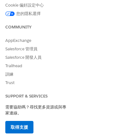
進入 App Launcher,尋找並選取「
Life Sciences
Cookie 偏好設定中心
Commercial
」,然後按一下「
管理員主控台」
|「
造訪管理」
|
「
造訪設定」
|「
樣本與項目設定」
。
您的隱私選擇
在「
允許的 HCO 類型」中
,輸入符合要求範例資格之公司帳戶記
錄類型的 API 名稱。
COMMUNITY
進入 App Launcher,尋找並選取「
Life Sciences
Commercial
」,然後按一下「
管理員主控台」
|「
觸發處理常式
AppExchange
管理」
。
Salesforce 管理員
啟用
ProviderVisitRqstSampleLockHandler
觸發處理常式。
Salesforce 開發人員
此處理常式僅適用於桌面網站。針對行動應用程式,此邏輯內
Trailhead
建。
訓練
Trust
此文章是否解決您的問題？
SUPPORT & SERVICES
請讓我們知道，以便我們改進！
需要協助嗎？尋找更多資源或與專
是
否
家連線。
取得支援