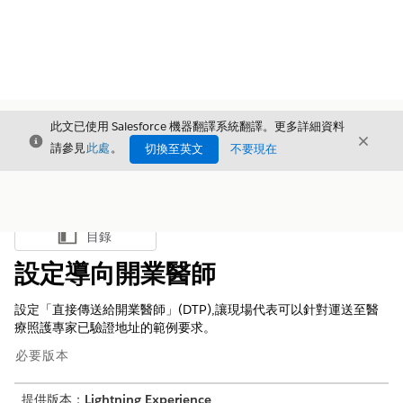
此文已使用 Salesforce 機器翻譯系統翻譯。更多詳細資料
結束
結束
結束
請參見
此處
。
切換至英文
不要現在
目錄
顯示目錄
設定導向開業醫師
設定「直接傳送給開業醫師」(DTP),讓現場代表可以針對運送至醫
療照護專家已驗證地址的範例要求。
必要版本
提供版本：
Lightning Experience