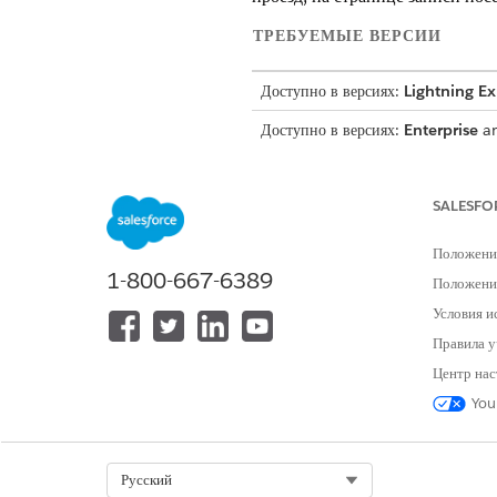
ТРЕБУЕМЫЕ ВЕРСИИ
Доступно в версиях:
Lightning E
Доступно в версиях:
Enterprise
a
Engagement и управляемым паке
ТРЕБУЕМЫЕ ПОЛНОМОЧИЯ П
SALESFO
Создайте типы расходов и изменит
Положени
1-800-667-6389
Откройте консоль администратора 
Положение
триггеров и создания кэша метада
Условия и
Выездные представители могут 
Правила у
устройства для вложения фотог
Центр нас
после отправки посещения.
You
Чтобы определить выбираемые к
Нажмите «
Создать
» и настройт
Select Org
Русский
Тип доступности расходов