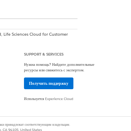
d, Life Sciences Cloud for Customer
SUPPORT & SERVICES
Нужна помощь? Найдите дополнительные
ресурсы или свяжитесь с экспертом.
аук о жизни
Получить поддержку
нкция интегрируется с камерой
рует записи расходов и вложения
Используется
Experience Cloud
пуска приложений.
наки принадлежат соответствующим владельцам.
co, CA 94105, United States