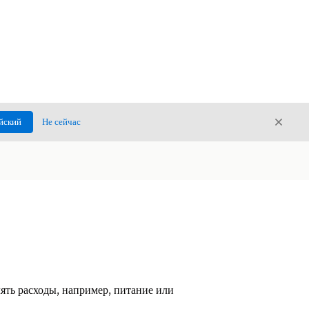
Закры
йский
Не сейчас
Закрыт
ять расходы, например, питание или