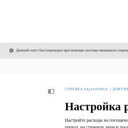
Закрыть
Данный текст был переведен при помощи системы машинного перево
СПРАВКА SALESFORCE
ДОКУМ
Вы находитесь здесь:
Показать содержание
Настройка р
Настройте расходы на посещени
проезд, на странице записи пос