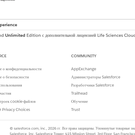
xperience
nd
Unlimited
Edition с дополнительной лицензией Life Sciences Clou
том Life Sciences Customer Engagement.
ОЛЬЗОВАТЕЛЯ
RCE
COMMUNITY
е страницу записи посещения:
Настройка приложения
е о конфиденциальности
AppExchange
для активации средств обработки
Коммерческий администратор н
 о безопасности
Администраторы Salesforce
нных:
спользования
Разработчики Salesforce
собирать расходы с квитанциями или без них. На мобильном фу
частия
Trailhead
рафий. Чтобы сохранить контрольный журнал, Salesforce блоки
троек cookie-файлов
Обучение
r Privacy Choices
Trust
атегории расходов, найдите и откройте «
Типы расходов
» в средстве за
е тип расходов.
© salesforce.com, inc., 2026 гг. Все права защищены. Упомянутые товарные з
:
.
Визит
Salesforce, Inc. Salesforce Tower, 415 Mission Street, 3rd Floor, San Francis