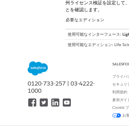
州ライセンス検証を設定して、
とを確認します。
必要なエディション
使用可能なインターフェース:
Lig
使用可能なエディション: Life Science
Engagement管理パッケージが
必要なユーザー権限
SALESFO
ビジネスライセンスレコードを作
プライバ
を翻訳します。
0120-733-257 | 03-4222-
セキュリ
1000
管理コンソールにアクセスして、
利用規約
データキャッシュを生成します。
参加ガイ
前提条件
Cooki
お
次の項目値を使用してビジネス
コンプライアンス範囲
:
Jur