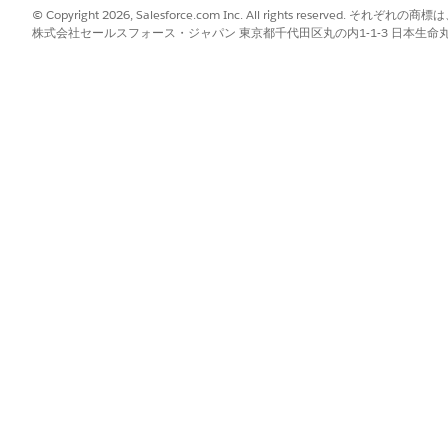
ケア従事者のアカウント ID。
© Copyright 2026, Salesforce.com Inc. All rights reserve
からの都道府県コード (メリーランドの MD など)。
株式会社セールスフォース・ジャパン 東京都千代田区丸の内1-1-3 日本生命丸の内ガ
、
期間終了
。
ライセンスの両方が有効になっていることを確認します。
住所] の取引先 ID のリストに存在する必要があります。
dEnd の降順で並び替える必要があります。
期間終了日は現在の日付以上である必要があります。
定の [州ライセンス番号の設定] で、[検証数式を上書き] が true
されていることを確認します。
、[
管理コンソール]
を見つけて選択します。
択します。
す。
引先、選択した住所の都道府県コード、および入力規則の数式に
ドキュメント ID の取得、または訪問申請時に検証されます
ベルの名前を変更します。
ラベル
] を検索して選択します。
を見つけて表示ラベル名をクリックし、[
New Local Translations/Overr
ます。