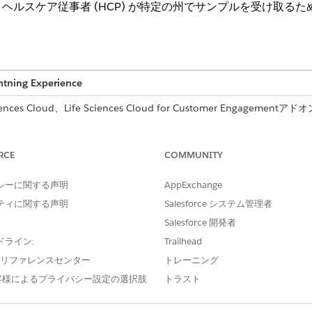
ヘルスケア従事者 (HCP) が特定の州でサンプルを受け取る
htning Experience
s Cloud、Life Sciences Cloud for Customer Engagementアドオ
付属する
Enterprise
Editionおよび
Unlimited
Edition。
RCE
COMMUNITY
成および管理し、カスタム表示ラベル
「アプリケーションのカスタ
シーに関する声明
AppExchange
ティに関する声明
Salesforce システム管理者
州ライセンスの検証を有効にし、メタ
「ライフサイエンス商業管理
Salesforce 開発者
ドライン:
Trailhead
e プリファレンスセンター
トレーニング
客様によるプライバシー設定の選択肢
トラスト
ライセンスレコードを作成してください。
isdictionState