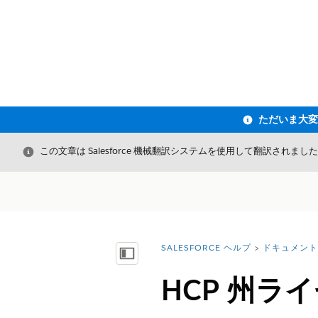
閉じる
この文章は Salesforce 機械翻訳システムを使用して翻訳されまし
SALESFORCE ヘルプ
ドキュメント
詳細情報:
目次を表示
HCP 州ラ