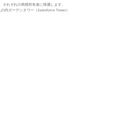
d. それぞれの商標は、それぞれの商標所有者に帰属します。
ーデンタワー（Salesforce Tower）
 を返し、[ライセンスの有効性を評価して訪
一致する場合、ライセンスは有効で
。
ides
(新規ローカル翻訳/上書き)] をクリ