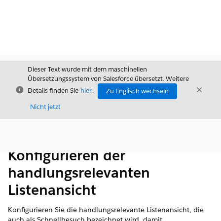
Dieser Text wurde mit dem maschinellen
Übersetzungssystem von Salesforce übersetzt. Weitere
Schließen
Schli
Details finden Sie
hier
.
Zu Englisch wechseln
Schließ
Nicht jetzt
Inhalt
Inhalt anzeigen
Konfigurieren der
handlungsrelevanten
Listenansicht
Konfigurieren Sie die handlungsrelevante Listenansicht, die
auch als Schnellbesuch bezeichnet wird, damit