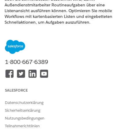
Außendienstmitarbeiter Routineaufgaben über eine
Listenansicht ausführen können. Optimieren Sie mobile
Workflows mit kartenbasierten Listen und eingebetteten
Schnellaktionen, um Aufgaben auszuführen.
ERFORDERLICHE EDITIONEN
Verfügbarkeit: Lightning Experience
Verfügbarkeit:
Enterprise
und
Unlimited
Edition mit Life
Sciences Cloud, der Add-On-Lizenz "Life Sciences Cloud für
1-800-667-6389
Kundenengagement" und dem verwalteten Paket "Life
Sciences Customer Engagement".
ERFORDERLICHE BENUTZERBERECHTIGUNGEN
SALESFORCE
Verwalten von
Berechtigungssatz
Besuchseinstellungen:
"Commercial Admin"
Datenschutzerklärung
(Handelsadministrator für
Biowissenschaften)
Sicherheitserklärung
Nutzungsbedingungen
Klicken Sie unter "Setup" auf
Anwendungs-Manager
.
Teilnahmerichtlinien
Bearbeiten Sie Ihre mobile Anwendung und stellen Sie