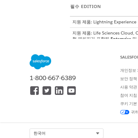
필수 EDITION
지원 제품: Lightning Experience
지원 제품: Life Sciences Cloud,
형 패키지가 포함된
Enterprise
및
SALESFO
방문 설정 관리:
개인정보
1-800-667-6389
설정에서
앱 관리자
를 클릭합니
보안 정책
모바일 앱을 편집하고
방문
탭이
사용 약관
방문 목록 보기를 만들거나 편
참여 지침
처음 5개의 열이 모바일 카드 레
섯 번째 열이 표시됩니다.
쿠키 기본
앱 시작 관리자에서
Life Scien
귀하
Actions
을 클릭합니다.
새로 만들기
를 클릭합니다.
작업 목표로
GoTo
를 선택합
Select Org
한국어
대상 매개 변수에 특정 링크 