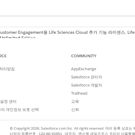
 Customer Engagement용 Life Sciences Cloud 추가 기능 라이센스, Life
Unlimited
Edition.
필요한 사용자 권한
RCE
COMMUNITY
생명 과학 상업 관리자 권한 집
 처리방침
AppExchange
다.
Salesforce 관리자
 탐색 항목에 추가되었는지 확인합니다.
Salesforce 개발자
집합니다.
Trailhead
이아웃에 매핑됩니다. 1행에 첫 번째 열이 표시됩니다. 2행에 두 번째 열이
 설정 센터
교육
ces Commercial
을 찾아서 선택한 다음,
Admin Console
|
Quick and Cu
의 개인정보 보호 선택
신뢰
니다.
© Copyright 2026, Salesforce.com Inc. All rights reserved. 여러 등
모음 메뉴의 관련 목록의 API 이름을 입력합니다.
사업자 등록번호 : 120-86-92851 , 대표자 : 벤슨웡 세일즈포스 코리아 서울특