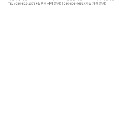
섹션으로 이동하지 않고 방문 참여 페이지가 열립니다.
TEL : 080-822-1378 (솔루션 상담 문의) | 080-805-9651 (기술 지원 문의)
이름을 입력하고 이름을 복사합니다.
서
버튼, 링크 및 작업
으로 이동합니다.
 구성 요소
를 선택합니다.
름을 붙여 넣습니다.
htning 레코드 페이지에 새 작업을 추가합니다.
ces Commercial
을 찾아서 선택한 다음,
Admin Console
|
Mobile Man
니다.
?