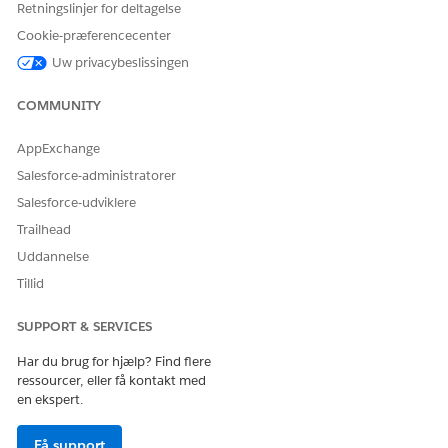
mobilsynkronisering fungerer for din organisation.
Retningslinjer for deltagelse
Relateret registrerings hentning
henter registreringer,
Cookie-præferencecenter
der er relateret til dem, der synkroniseres.
Uw privacybeslissingen
Gem dine ændringer.
COMMUNITY
AppExchange
LØSTE DENNE ARTIKEL DIT PROBLEM?
Salesforce-administratorer
Giv os besked, så vi kan forbedre os!
Salesforce-udviklere
Ja
Nej
Trailhead
Uddannelse
Tillid
SUPPORT & SERVICES
Har du brug for hjælp? Find flere
ressourcer, eller få kontakt med
en ekspert.
Få support