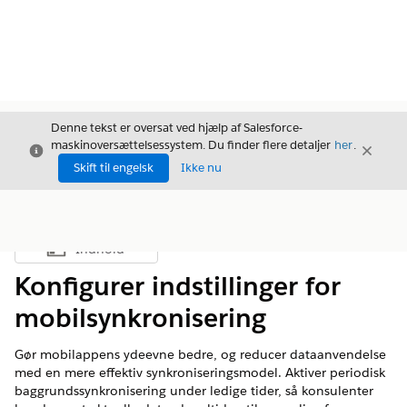
Denne tekst er oversat ved hjælp af Salesforce-
maskinoversættelsessystem. Du finder flere detaljer
her
.
Luk
Luk
Luk
Skift til engelsk
Ikke nu
Indhold
Vis indholdsfortegnelse
Konfigurer indstillinger for
mobilsynkronisering
Gør mobilappens ydeevne bedre, og reducer dataanvendelse
med en mere effektiv synkroniseringsmodel. Aktiver periodisk
baggrundssynkronisering under ledige tider, så konsulenter