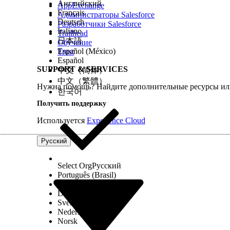
Английский
AppExchange
Français
Администраторы Salesforce
Deutsch
Разработчики Salesforce
Italiano
Trailhead
日本語
Обучение
Español (México)
Trust
Español
SUPPORT & SERVICES
中文（简体）
中文（繁體）
Нужна помощь? Найдите дополнительные ресурсы или
한국어
Получить поддержку
Используется
Experience Cloud
Русский
Select Org
Русский
Português (Brasil)
Suomi
Dansk
Svenska
Nederlands
Norsk