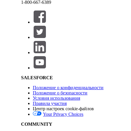
1-800-667-6389
ЭТА СТАТЬЯ РЕШИЛА ВАШУ ПРОБЛЕМУ?
Оставьте свой отзыв, чтобы мы могли стать лучше!
Закрыть
Salesforce Help | Article
Данный текст был переведен при помощи системы машинного перевода Salesforce. Доп
SALESFORCE
Положение о конфиденциальности
Закрыть
Закрыть
Положение о безопасности
Условия использования
Правила участия
Центр настроек cookie-файлов
Your Privacy Choices
COMMUNITY