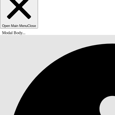
Open Main Menu
Close
Modal Body...
Вы находитесь здесь:
Справка Salesforce
Документы
Agentforce Life Sciences