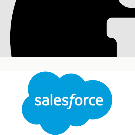
Настройка параметр
Повысьте производительность мобильного приложени
синхронизации. Включите периодическую фоновую си
актуальные данные.
Требуемые версии
Доступно в версиях: Lightning Experience
Доступно в версиях:
Enterprise
and
Unlimited
Edit
Customer Engagement и управляемым пакетом Lif
Тре
Для управления параметрами посещения:
В средстве запуска приложений найдите и откройте
L
Выберите
Синхронизация
|
Параметры мобильной с
Проверьте параметры для настройки работы мобильно
Связанное извлечение записи
извлекает запис
Сохраните внесенные изменения.