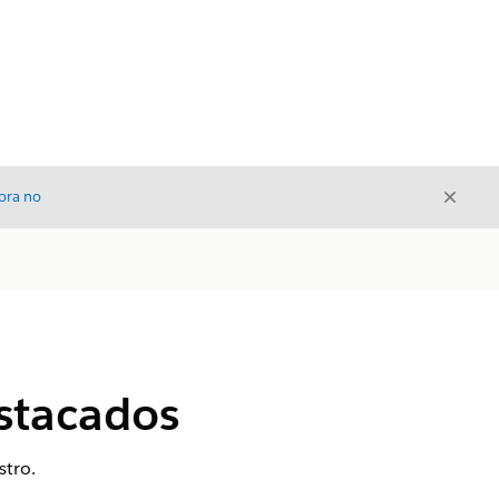
Cerrar
ora no
Cerrar
estacados
stro.