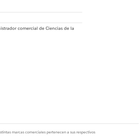
strador comercial de Ciencias de la
Sí
No
istintas marcas comerciales pertenecen a sus respectivos