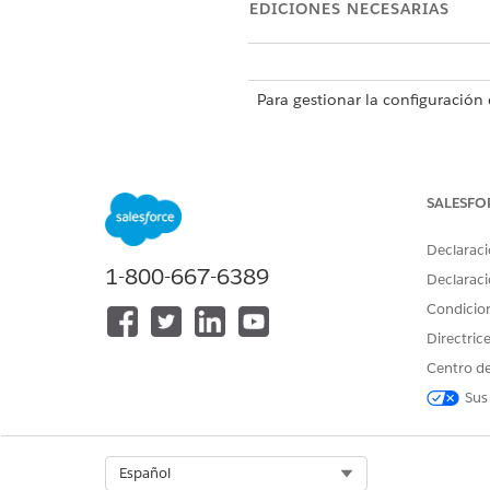
EDICIONES NECESARIAS
Para gestionar la configuración d
Desde Configuración, abra
Ge
Seleccione
Visita
y luego
For
SALESFO
Cree o modifique un formato 
Asigne el formato compacto al 
Declaraci
1-800-667-6389
Declaraci
Condicio
¿RESOLVIÓ ESTE ARTÍCULO SU 
Directric
¡Háganos saber cómo podemos m
Centro de
Sus
Select Org
Español