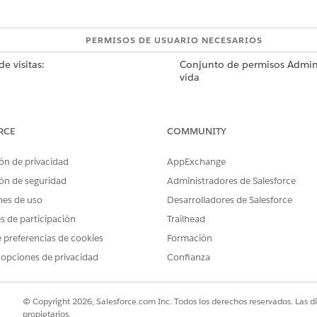
PERMISOS DE USUARIO NECESARIOS
e visitas:
Conjunto de permisos Admini
vida
stor de objetos
.
matos compactos
.
RCE
COMMUNITY
compacto para incluir campos clave relevantes para su negocio.
tipo de registro de visita principal.
ón de privacidad
AppExchange
ón de seguridad
Administradores de Salesforce
nes de uso
Desarrolladores de Salesforce
PROBLEMA?
es de participación
Trailhead
ejorar!
 preferencias de cookies
Formación
 opciones de privacidad
Confianza
© Copyright 2026, Salesforce.com Inc. Todos los derechos reservados. Las d
propietarios.