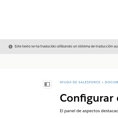
Cerrar
Este texto se ha traducido utilizando un sistema de traducción a
AYUDA DE SALESFORCE
DOCUM
Usted está aquí:
Mostrar índice de materias
Configurar 
El panel de aspectos destacad