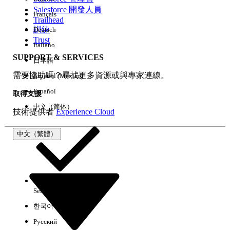
Salesforce 開發人員
Français
經驗
Trailhead
訓練
Deutsch
Trust
Italiano
SUPPORT & SERVICES
日本語
全部清除
完成
需要協助嗎？尋找更多資源或與專家連線。
Español (México)
Español
取得支援
中文（简体）
技術提供者
Experience Cloud
中文（繁體）
Select Org
中文（繁體）
한국어
Русский
沒有結果