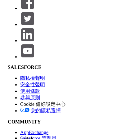
篩選器 (0)
選取篩選
新增
產品區域
SALESFORCE
功能影響
隱私權聲明
安全性聲明
使用條款
參與原則
Cookie 偏好設定中心
版本
您的隱私選擇
COMMUNITY
AppExchange
Salesforce 管理員
English