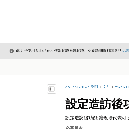
結束
此文已使用 Salesforce 機器翻譯系統翻譯。更多詳細資料請參見
此
SALESFORCE 說明
文件
AGENT
您位於此處：
顯示目錄
設定造訪後
設定造訪後功能,讓現場代表可
必要版本