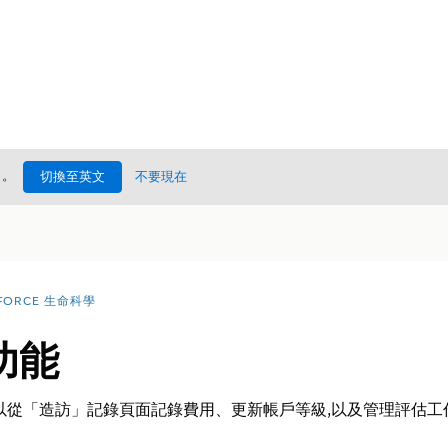
處
。
切換至英文
不要現在
FORCE 生命科學
功能
以從「造訪」記錄頁面記錄費用、更新帳戶等級,以及管理評估工