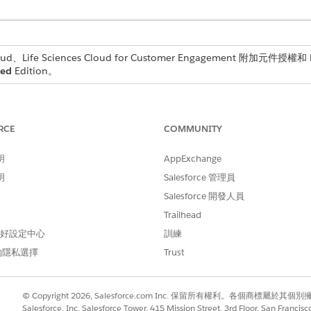
d、Life Sciences Cloud for Customer Engagement 附加元件授權和 Li
ted
Edition。
從造訪記錄頁面記錄和分配費用,例如餐點或路途。
RCE
COMMUNITY
以直接從造訪記錄檢視和更新帳戶評分。
明
AppExchange
明
Salesforce 管理員
 (KAM) 可以從造訪記錄頁面追蹤和更新連結至動作計畫的策略倡議。
Salesforce 開發人員
Trailhead
 偏好設定中心
訓練
的隱私選擇
Trust
© Copyright 2026, Salesforce.com Inc. 保留所有權利。各個商標屬於其個
Salesforce, Inc. Salesforce Tower, 415 Mission Street, 3rd Floor, San Francis