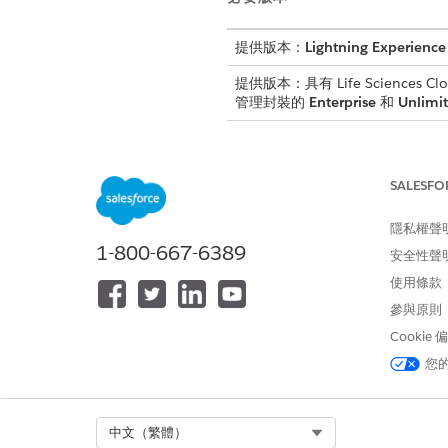
提供版本：
Lightning Experience
提供版本：具有 Life Sciences Clou
管理封裝的
Enterprise
和
Unlimi
設定造訪費用
設定造訪費用,讓現場代表可以
SALESFO
設定評分
設定造訪評分,讓現場使用者可
隱私權聲
1-800-667-6389
設定重要帳戶管理員的評估工作
安全性聲
設定評估工作,讓重要帳戶管理員
使用條款
參與原則
Cookie
您
此文章是否解決您的問題？
請讓我們知道，以便我們改進！
Select Org
中文（繁體）