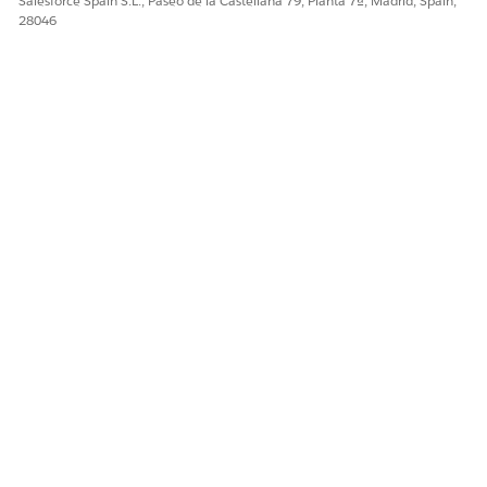
Salesforce Spain S.L., Paseo de la Castellana 79, Planta 7ª, Madrid, Spain,
28046