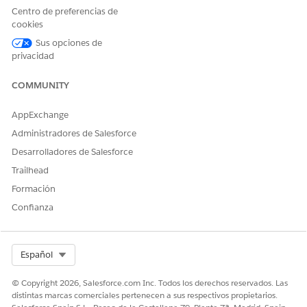
Centro de preferencias de
nueva ficha.
cookies
Sus opciones de
privacidad
COMMUNITY
El componente muestra automáticamente las
NOTA
valoraciones aplicables a la cuenta principal basándose
AppExchange
en el territorio y los permisos del usuario.
Administradores de Salesforce
Desarrolladores de Salesforce
Trailhead
Formación
¿RESOLVIÓ ESTE ARTÍCULO SU PROBLEMA?
Confianza
¡Háganos saber cómo podemos mejorar!
Sí
No
Select Org
Español
© Copyright 2026, Salesforce.com Inc. Todos los derechos reservados. Las
distintas marcas comerciales pertenecen a sus respectivos propietarios.