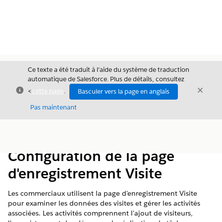
Ce texte a été traduit à l’aide du système de traduction
automatique de Salesforce. Plus de détails, consultez
Fermer
Ferme
<
cette page
.
Basculer vers la page en anglais
Fermer
Pas maintenant
Table des
Afficher la table des matières
matières
Configuration de la page
d'enregistrement Visite
Les commerciaux utilisent la page d'enregistrement Visite
pour examiner les données des visites et gérer les activités
associées. Les activités comprennent l'ajout de visiteurs,