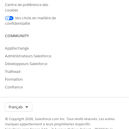
Configuration du panneau de présentation
Centre de préférence des
Le panneau de présentation affiche les métriques clés en
cookies
haut d'un enregistrement.
Vos choix en matière de
confidentialité
Configuration d'onglets et de composants
Configurez la présentation de page Visite en organisant les
COMMUNITY
composants personnalisés dans des onglets spécifiques,
en séparant les détails des activités. Cette configuration
AppExchange
gère les vues d'enregistrements multi-objets, les activités
associées, les enquêtes, les dépenses et les évaluations.
Administrateurs Salesforce
Développeurs Salesforce
Trailhead
Formation
CET ARTICLE A-T-IL RÉSOLU VOTRE PROBLÈME ?
Confiance
Dites-nous ce que nous pouvons améliorer !
Oui
Non
Select Org
Français
© Copyright 2026, Salesforce.com Inc. Tous droits réservés. Les autres
marques appartiennent à leurs propriétaires respectifs.