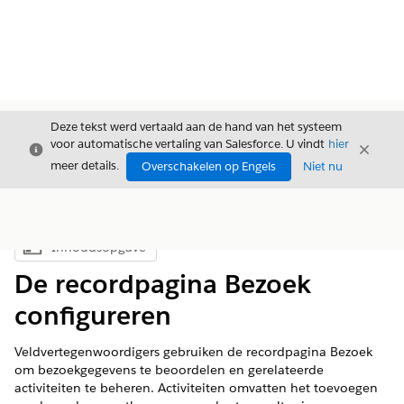
Deze tekst werd vertaald aan de hand van het systeem
voor automatische vertaling van Salesforce. U vindt
hier
Sluiten
Sluite
Sluiten
meer details.
Overschakelen op Engels
Niet nu
Inhoudsopgave
Inhoudsopgave weergeven
De recordpagina Bezoek
configureren
Veldvertegenwoordigers gebruiken de recordpagina Bezoek
om bezoekgegevens te beoordelen en gerelateerde
activiteiten te beheren. Activiteiten omvatten het toevoegen