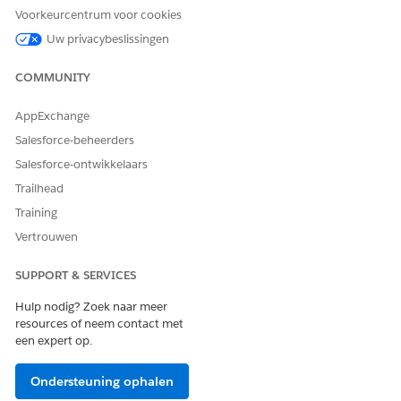
Het deelvenster Markeringen toont de belangrijkste
Voorkeurcentrum voor cookies
meetgegevens boven aan een record.
Uw privacybeslissingen
Tabbladen en componenten instellen
COMMUNITY
Configureer de paginalay-out Bezoek door aangepaste
componenten te ordenen in specifieke tabbladen en
AppExchange
details te scheiden van activiteiten. Deze set-up beheert
recordweergaven voor meerdere objecten, gerelateerde
Salesforce-beheerders
activiteiten, enquêtes, onkosten en beoordelingen.
Salesforce-ontwikkelaars
Trailhead
Training
Vertrouwen
HEEFT DIT ARTIKEL UW PROBLEEM OPGELOST?
Laat ons weten wat we kunnen doen om te verbeteren!
SUPPORT & SERVICES
Ja
Nee
Hulp nodig? Zoek naar meer
resources of neem contact met
een expert op.
Ondersteuning ophalen