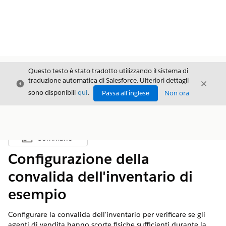
Questo testo è stato tradotto utilizzando il sistema di
traduzione automatica di Salesforce. Ulteriori dettagli
Chiudi
Chiud
Chiudi
sono disponibili
qui
.
Passa all'inglese
Non ora
Sommario
Mostra sommario
Configurazione della
convalida dell'inventario di
esempio
Configurare la convalida dell'inventario per verificare se gli
agenti di vendita hanno scorte fisiche sufficienti durante la