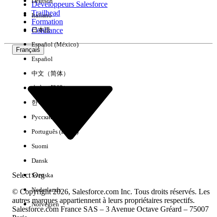
Deutsch
Développeurs Salesforce
Trailhead
Italiano
Expérience
Formation
Confiance
日本語
Español (México)
Français
Español
Effacer tout
Terminé
中文（简体）
中文（繁體）
한국어
Русский
Português (Brasil)
Suomi
Dansk
Select Org
Svenska
Nederlands
© Copyright 2026, Salesforce.com Inc. Tous droits réservés. Les
autres marques appartiennent à leurs propriétaires respectifs.
Norvégien
Salesforce.com France SAS – 3 Avenue Octave Gréard – 75007
Aucun résultat