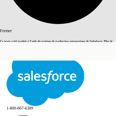
Rechercher
Fermer
Ce texte a été traduit à l’aide du système de traduction automatique de Salesforce. Plus de
Basculer vers la page en anglais
détails, consultez <
cette page
.
Pas maintenant
Fermer
Fermer
1-800-667-6389