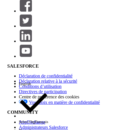
Filtres (0)
SÉLECTIONNER DES FILTRES
Ajouter
Gamme de produits
Impact des fonctionnalités
SALESFORCE
Déclaration de confidentialité
Déclaration relative à la sécurité
English
Conditions d’utilisation
Directives de participation
Centre de préférence des cookies
Vos choix en matière de confidentialité
Edition
COMMUNITY
AppExchange
Select Org
Français
Administrateurs Salesforce